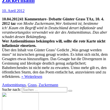
Zuckermann
10. April 2012
10.04.201241 Kommentare- Debatte Günter Grass TAz, 10. 4.
2012 taz
von Moshe Zuckermann‚Wer Antisemit ist, bestimme
ich‘.Kaum ein Begriff wird in Deutschland derart inflationär und
verantwortungslos verwendet wie der des Antisemitismus. Das aber
schadet dessen Bekämpfung.
Wer Antisemitismus bekämpfen will, sollte die rote Karte nicht
inflationär einsetzen.
Über den Inhalt von Günter Grass’ Gedicht „Was gesagt werden
muss“ ist inzwischen genug gesagt worden. Es lohnt sich nicht, dem
Gesagten etwas hinzuzufügen. Das Gesagte hat die Divergenzen in
Gesinnung und Ideologie deutlich genug aufgefächert;
Bahnbrechendes ist nicht mehr zu erwarten. Umso mehr gilt es, den
öffentlichen Sturm, den das Poem entfacht hat, anzuvisieren und zu
reflektieren.
» Weiterlesen
Antisemitismus
,
Grass
,
Zuckermann
Suche nach: