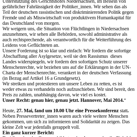
Unterstützung des Gerichtshofes Niedersachsen, im Beisein von
gefährlicher Fahrlässigkeit der Politiker_innen. Wir sehen das als
Teil der deutschen rassistischen und diskriminierenden Politik gegen
Fremde und als Misswirtschaft von produktivem Humankapital für
das Deutschland von morgen.
Wir weigern uns, die Situation von Flüchtlingen in Niedersachsen
anzunehmen, wir sehen alle Behörden, sowohl administrative als
auch rechtsprechende, als verantwortlich für die Weiterführung des
Leidens von Geflüchteten an.
Unsere Forderung ist so klar und einfach: Wir fordern die sofortige
Abschaffung aller Asylgesetze, weil sie den Rassismus dieses
Landes widerspiegeln, wir fordern den sofortigen Schutz unserer
Menschenrechte, wir beziehen uns auf die Erklärungen in der UN-
Charta der Menschenrechte, verankert in der deutschen Verfassung
(in Bezug auf Artikel 16 a Grundgesetz).
Wir streiken und protestieren um unsere Leben zu retten, es ist
weder etwas zu verhandeln noch aufzuschieben. Wir sind bereit, den
Preis zu zahlen, unabhängig davon, wie viel es kostet.
Unser Recht: genau hier, genau jetzt. Hannover, Mai 2014.
“
Heute,
27. Mai, fand um 10.00 Uhr eine Pressekonferenz
statt
.
Neben Pressevertreter_innen waren auch viele weitere Menschen
gekommen, um sich zu informieren und Solidarität zu zeigen. Das
kleine Zelt war jedenfalls gerappelt voll.
Ein ganz kurzer Bericht: