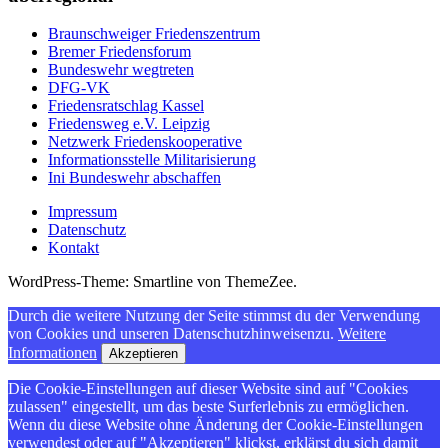
Braunschweiger Friedenszentrum
Bremer Friedensforum
Bundeswehr wegtreten
DFG-VK
Friedensratschlag Kassel
Friedensweg e.V. Leipzig
Netzwerk Friedenskooperative
Informationsstelle Militarisierung
Ini Bundeswehr abschaffen
Impressum
Datenschutz
Kontakt
WordPress-Theme: Smartline von ThemeZee.
Durch die weitere Nutzung der Seite stimmst du der Verwendung
von Cookies und unseren Datenschutzhinweisenzu.
Weitere
Informationen
Akzeptieren
Die Cookie-Einstellungen auf dieser Website sind auf "Cookies
zulassen" eingestellt, um das beste Surferlebnis zu ermöglichen.
Wenn du diese Website ohne Änderung der Cookie-Einstellungen
verwendest oder auf "Akzeptieren" klickst, erklärst du sich damit