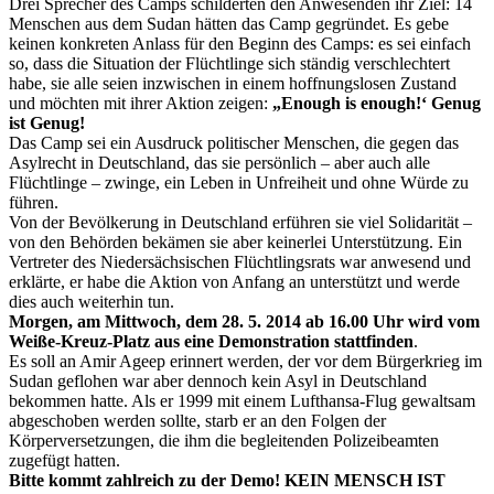
Drei Sprecher des Camps schilderten den Anwesenden ihr Ziel: 14
Menschen aus dem Sudan hätten das Camp gegründet. Es gebe
keinen konkreten Anlass für den Beginn des Camps: es sei einfach
so, dass die Situation der Flüchtlinge sich ständig verschlechtert
habe, sie alle seien inzwischen in einem hoffnungslosen Zustand
und möchten mit ihrer Aktion zeigen:
„Enough is enough!‘ Genug
ist Genug!
Das Camp sei ein Ausdruck politischer Menschen, die gegen das
Asylrecht in Deutschland, das sie persönlich – aber auch alle
Flüchtlinge – zwinge, ein Leben in Unfreiheit und ohne Würde zu
führen.
Von der Bevölkerung in Deutschland erführen sie viel Solidarität –
von den Behörden bekämen sie aber keinerlei Unterstützung. Ein
Vertreter des Niedersächsischen Flüchtlingsrats war anwesend und
erklärte, er habe die Aktion von Anfang an unterstützt und werde
dies auch weiterhin tun.
Morgen, am Mittwoch, dem 28. 5. 2014 ab 16.00 Uhr wird vom
Weiße-Kreuz-Platz aus eine Demonstration stattfinden
.
Es soll an Amir Ageep erinnert werden, der vor dem Bürgerkrieg im
Sudan geflohen war aber dennoch kein Asyl in Deutschland
bekommen hatte. Als er 1999 mit einem Lufthansa-Flug gewaltsam
abgeschoben werden sollte, starb er an den Folgen der
Körperversetzungen, die ihm die begleitenden Polizeibeamten
zugefügt hatten.
Bitte kommt zahlreich zu der Demo! KEIN MENSCH IST