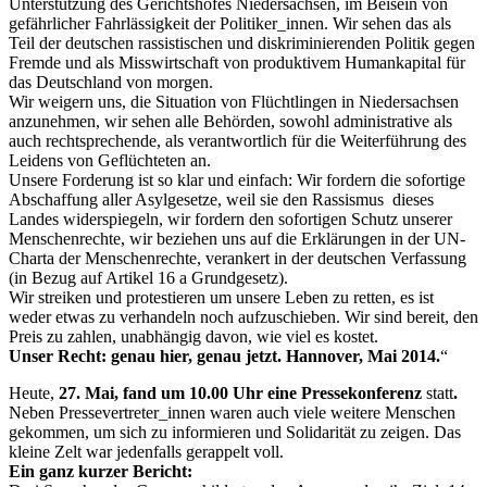
Unterstützung des Gerichtshofes Niedersachsen, im Beisein von
gefährlicher Fahrlässigkeit der Politiker_innen. Wir sehen das als
Teil der deutschen rassistischen und diskriminierenden Politik gegen
Fremde und als Misswirtschaft von produktivem Humankapital für
das Deutschland von morgen.
Wir weigern uns, die Situation von Flüchtlingen in Niedersachsen
anzunehmen, wir sehen alle Behörden, sowohl administrative als
auch rechtsprechende, als verantwortlich für die Weiterführung des
Leidens von Geflüchteten an.
Unsere Forderung ist so klar und einfach: Wir fordern die sofortige
Abschaffung aller Asylgesetze, weil sie den Rassismus dieses
Landes widerspiegeln, wir fordern den sofortigen Schutz unserer
Menschenrechte, wir beziehen uns auf die Erklärungen in der UN-
Charta der Menschenrechte, verankert in der deutschen Verfassung
(in Bezug auf Artikel 16 a Grundgesetz).
Wir streiken und protestieren um unsere Leben zu retten, es ist
weder etwas zu verhandeln noch aufzuschieben. Wir sind bereit, den
Preis zu zahlen, unabhängig davon, wie viel es kostet.
Unser Recht: genau hier, genau jetzt. Hannover, Mai 2014.
“
Heute,
27. Mai, fand um 10.00 Uhr eine Pressekonferenz
statt
.
Neben Pressevertreter_innen waren auch viele weitere Menschen
gekommen, um sich zu informieren und Solidarität zu zeigen. Das
kleine Zelt war jedenfalls gerappelt voll.
Ein ganz kurzer Bericht: