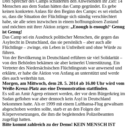
Drei Sprecher des Camps schilderten den Anwesenden ihr Ziel: 14
Menschen aus dem Sudan hätten das Camp gegründet. Es gebe
keinen konkreten Anlass für den Beginn des Camps: es sei einfach
so, dass die Situation der Flüchtlinge sich ständig verschlechtert
habe, sie alle seien inzwischen in einem hoffnungslosen Zustand
und möchten mit ihrer Aktion zeigen:
„Enough is enough!‘ Genug
ist Genug!
Das Camp sei ein Ausdruck politischer Menschen, die gegen das
Asylrecht in Deutschland, das sie persönlich – aber auch alle
Flüchtlinge – zwinge, ein Leben in Unfreiheit und ohne Würde zu
führen.
Von der Bevölkerung in Deutschland erführen sie viel Solidarität –
von den Behörden bekämen sie aber keinerlei Unterstützung. Ein
Vertreter des Niedersächsischen Flüchtlingsrats war anwesend und
erklärte, er habe die Aktion von Anfang an unterstützt und werde
dies auch weiterhin tun.
Morgen, am Mittwoch, dem 28. 5. 2014 ab 16.00 Uhr wird vom
Weiße-Kreuz-Platz aus eine Demonstration stattfinden
.
Es soll an Amir Ageep erinnert werden, der vor dem Bürgerkrieg im
Sudan geflohen war aber dennoch kein Asyl in Deutschland
bekommen hatte. Als er 1999 mit einem Lufthansa-Flug gewaltsam
abgeschoben werden sollte, starb er an den Folgen der
Körperversetzungen, die ihm die begleitenden Polizeibeamten
zugefügt hatten.
Bitte kommt zahlreich zu der Demo! KEIN MENSCH IST