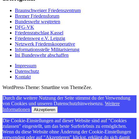
Braunschweiger Friedenszentrum
Bremer Friedensforum
Bundeswehr wegtreten
DFG-VK
Friedensratschlag Kassel
Friedensweg e.V. Leipzig
Netzwerk Friedenskooperative
Informationsstelle Militarisierung
Ini Bundeswehr abschaffen
Impressum
Datenschutz
Kontakt
WordPress-Theme: Smartline von ThemeZee.
Durch die weitere Nutzung der Seite stimmst du der Verwendung
von Cookies und unseren Datenschutzhinweisenzu.
Weitere
Informationen
Akzeptieren
Die Cookie-Einstellungen auf dieser Website sind auf "Cookies
zulassen" eingestellt, um das beste Surferlebnis zu ermöglichen.
Wenn du diese Website ohne Änderung der Cookie-Einstellungen
verwendest oder auf "Akzeptieren" klickst, erklärst du sich damit