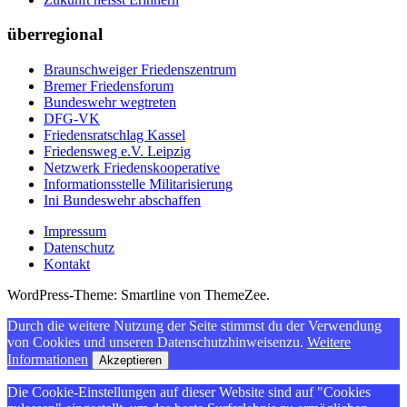
überregional
Braunschweiger Friedenszentrum
Bremer Friedensforum
Bundeswehr wegtreten
DFG-VK
Friedensratschlag Kassel
Friedensweg e.V. Leipzig
Netzwerk Friedenskooperative
Informationsstelle Militarisierung
Ini Bundeswehr abschaffen
Impressum
Datenschutz
Kontakt
WordPress-Theme: Smartline von ThemeZee.
Durch die weitere Nutzung der Seite stimmst du der Verwendung
von Cookies und unseren Datenschutzhinweisenzu.
Weitere
Informationen
Akzeptieren
Die Cookie-Einstellungen auf dieser Website sind auf "Cookies