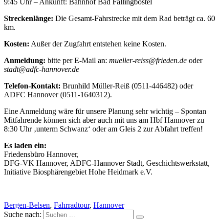
9:45 Uhr – Ankunft: Bahnhof Bad Fallingbostel
Streckenlänge:
Die Gesamt-Fahrstrecke mit dem Rad beträgt ca. 60
km.
Kosten:
Außer der Zugfahrt entstehen keine Kosten.
Anmeldung:
bitte per E-Mail an:
mueller-reiss@frieden.de
oder
stadt@adfc-hannover.de
Telefon-Kontakt:
Brunhild Müller-Reiß (0511-446482) oder
ADFC Hannover (0511-1640312).
Eine Anmeldung wäre für unsere Planung sehr wichtig – Spontan
Mitfahrende können sich aber auch mit uns am Hbf Hannover zu
8:30 Uhr ‚unterm Schwanz‘ oder am Gleis 2 zur Abfahrt treffen!
Es laden ein:
Friedensbüro Hannover,
DFG-VK Hannover, ADFC-Hannover Stadt, Geschichtswerkstatt,
Initiative Biosphärengebiet Hohe Heidmark e.V.
Bergen-Belsen
,
Fahrradtour
,
Hannover
Suche nach: