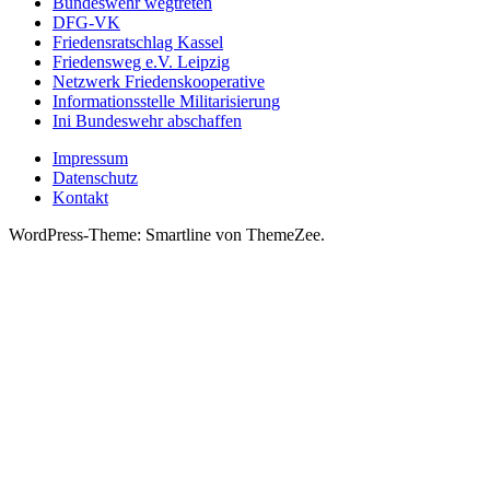
Bundeswehr wegtreten
DFG-VK
Friedensratschlag Kassel
Friedensweg e.V. Leipzig
Netzwerk Friedenskooperative
Informationsstelle Militarisierung
Ini Bundeswehr abschaffen
Impressum
Datenschutz
Kontakt
WordPress-Theme: Smartline von ThemeZee.
Durch die weitere Nutzung der Seite stimmst du der Verwendung
von Cookies und unseren Datenschutzhinweisenzu.
Weitere
Informationen
Akzeptieren
Die Cookie-Einstellungen auf dieser Website sind auf "Cookies
zulassen" eingestellt, um das beste Surferlebnis zu ermöglichen.
Wenn du diese Website ohne Änderung der Cookie-Einstellungen
verwendest oder auf "Akzeptieren" klickst, erklärst du sich damit
einverstanden.
Schließen