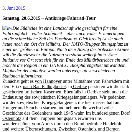
3. Juni 2015
Samstag, 20.6.2015 – Antikriegs-Fahrrad-Tour
Die Südheide ist eine Landschaft wie geschaffen für eine
Fahrradfahrt – voller Schönheit – aber auch voller Erinnerungen
an die schreckliche Zeit des Faschismus. Gleichzeitig ist sie auch
heute noch ein Ort des Militärs: Der NATO-Truppenübungsplatz ist
einer der größten in Europa. Nach dem Abzug der britischen Armee
will die Bundeswehr die Nutzung verstärkt weiterführen. Eine
Initiative vor Ort setzt sich für ein Ende des Militärbetriebes ein und
möchte die Region in ein UNESCO-Biosphärengebiet umwandeln.
Mitglieder der Initiative werden unterwegs an verschiedenen
Stationen informieren.
Zunächst geht es
von Hannover
unter Mitnahme von Fahrrädern mit
dem Erixx
nach Bad Fallingbostel
. In
Oerbke
passieren wir die stark
gesicherten britischen Kasernen. Ebenfalls in Oerbke steht noch die
Entlausung des sowjetischen Kriegsgefangenlagers. Wir gedenken
wir der sowjetischen Kriegsgefangenen, die hier massenhaft an
Hunger und Seuchen starben und nehmen die wechselvolle
Geschichte des Gedenkens nach 1945 wahr. Im bundeseigenen Dorf
Ostenholz
auf dem Truppenübungsplatz erwarten uns
wunderschöne, vom Abriss durch den Bund bedrohte Heidehöfe
und weitere Überraschungen.
Zwischen Ostenholz und Bergen