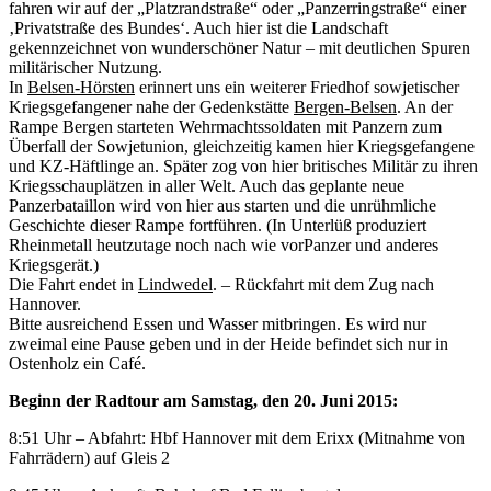
fahren wir auf der „Platzrandstraße“ oder „Panzerringstraße“ einer
‚Privatstraße des Bundes‘. Auch hier ist die Landschaft
gekennzeichnet von wunderschöner Natur – mit deutlichen Spuren
militärischer Nutzung.
In
Belsen-Hörsten
erinnert uns ein weiterer Friedhof sowjetischer
Kriegsgefangener nahe der Gedenkstätte
Bergen-Belsen
. An der
Rampe Bergen starteten Wehrmachtssoldaten mit Panzern zum
Überfall der Sowjetunion, gleichzeitig kamen hier Kriegsgefangene
und KZ-Häftlinge an. Später zog von hier britisches Militär zu ihren
Kriegsschauplätzen in aller Welt. Auch das geplante neue
Panzerbataillon wird von hier aus starten und die unrühmliche
Geschichte dieser Rampe fortführen. (In Unterlüß produziert
Rheinmetall heutzutage noch nach wie vorPanzer und anderes
Kriegsgerät.)
Die Fahrt endet in
Lindwedel
. – Rückfahrt mit dem Zug nach
Hannover.
Bitte ausreichend Essen und Wasser mitbringen. Es wird nur
zweimal eine Pause geben und in der Heide befindet sich nur in
Ostenholz ein Café.
Beginn der Radtour am Samstag, den 20. Juni 2015:
8:51 Uhr – Abfahrt: Hbf Hannover mit dem Erixx (Mitnahme von
Fahrrädern) auf Gleis 2