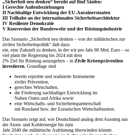
„Sicherheit neu denken“ beruht auf fünf Säulen:
I Gerechte Außenbeziehungen
II Nachhaltige Entwicklung der EU-Anrainerstaaten
III Teilhabe an der internationalen Sicherheitsarchitektur
IV Resiliente Demokratie
V Konversion der Bundeswehr und der Rüstungsindustrie
Das Szenario „Sicherheit neu denken – von der militärischen zur
zivilen Sicherheitspolitik“ lädt dazu
ein, eine Zukunft zu denken, in der wir pro Jahr 80 Mrd. Euro – so
viel plant die Regierung bis 2024 mit dem
2% Ziel für Rüstung auszugeben – in
Zivile Krisenprävention
investieren
. Grundlage sind
bereits erprobte und realisierte Instrumente
ziviler Prävention,
gerechtes Wirtschaften,
die Förderung nachhaltiger Entwicklung im
Nahen Osten und Afrika sowie
eine Wirtschafts- und Sicherheitspartnerschaft
mit Russland bzw. der Eurasischen Wirtschaftsunion.
Das Szenario zeigt auf, wie Deutschland analog dem Ausstieg aus
der Atom- und Kohleenergie bis zum
Jahr 2040 die militärische Aufrüstung überwinden könnte.