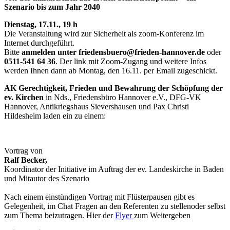
Szenario bis zum Jahr 2040
Dienstag, 17.11., 19 h
Die Veranstaltung wird zur Sicherheit als zoom-Konferenz im
Internet durchgeführt.
Bitte
anmelden unter friedensbuero@frieden-hannover.de
oder
0511-541 64 36
. Der link mit Zoom-Zugang und weitere Infos
werden Ihnen dann ab Montag, den 16.11. per Email zugeschickt.
AK Gerechtigkeit, Frieden und Bewahrung der Schöpfung der
ev. Kirchen
in Nds., Friedensbüro Hannover e.V., DFG-VK
Hannover, Antikriegshaus Sievershausen und Pax Christi
Hildesheim laden ein zu einem:
Vortrag von
Ralf Becker,
Koordinator der Initiative im Auftrag der ev. Landeskirche in Baden
und Mitautor des Szenario
Nach einem einstündigen Vortrag mit Flüsterpausen gibt es
Gelegenheit, im Chat Fragen an den Referenten zu stellenoder selbst
zum Thema beizutragen. Hier der
Flyer
zum Weitergeben