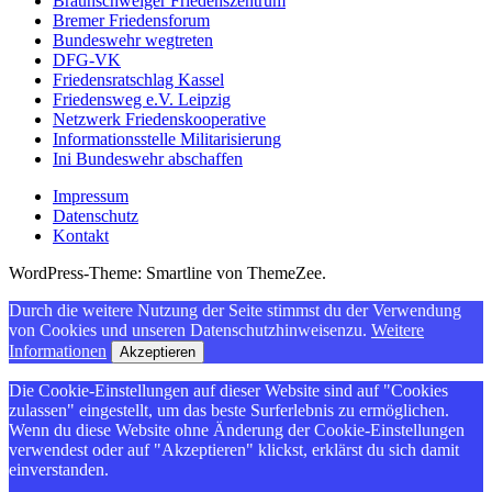
Braunschweiger Friedenszentrum
Bremer Friedensforum
Bundeswehr wegtreten
DFG-VK
Friedensratschlag Kassel
Friedensweg e.V. Leipzig
Netzwerk Friedenskooperative
Informationsstelle Militarisierung
Ini Bundeswehr abschaffen
Impressum
Datenschutz
Kontakt
WordPress-Theme: Smartline von ThemeZee.
Durch die weitere Nutzung der Seite stimmst du der Verwendung
von Cookies und unseren Datenschutzhinweisenzu.
Weitere
Informationen
Akzeptieren
Die Cookie-Einstellungen auf dieser Website sind auf "Cookies
zulassen" eingestellt, um das beste Surferlebnis zu ermöglichen.
Wenn du diese Website ohne Änderung der Cookie-Einstellungen
verwendest oder auf "Akzeptieren" klickst, erklärst du sich damit
einverstanden.