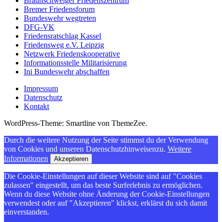
Braunschweiger Friedenszentrum
Bremer Friedensforum
Bundeswehr wegtreten
DFG-VK
Friedensratschlag Kassel
Friedensweg e.V. Leipzig
Netzwerk Friedenskooperative
Informationsstelle Militarisierung
Ini Bundeswehr abschaffen
Impressum
Datenschutz
Kontakt
WordPress-Theme: Smartline von ThemeZee.
Durch die weitere Nutzung der Seite stimmst du der Verwendung
von Cookies und unseren Datenschutzhinweisenzu.
Weitere
Informationen
Akzeptieren
Die Cookie-Einstellungen auf dieser Website sind auf "Cookies
zulassen" eingestellt, um das beste Surferlebnis zu ermöglichen.
Wenn du diese Website ohne Änderung der Cookie-Einstellungen
verwendest oder auf "Akzeptieren" klickst, erklärst du sich damit
einverstanden.