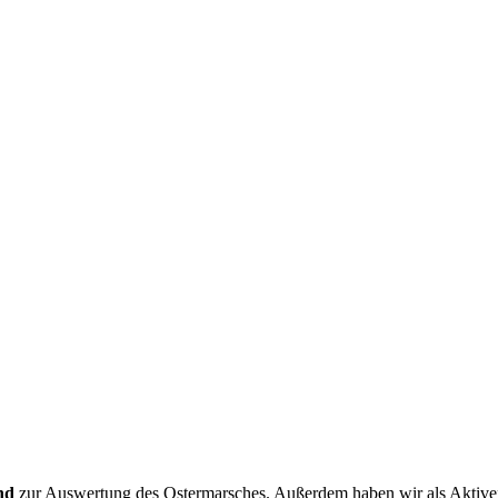
end
zur Auswertung des Ostermarsches. Außerdem haben wir als Aktiven