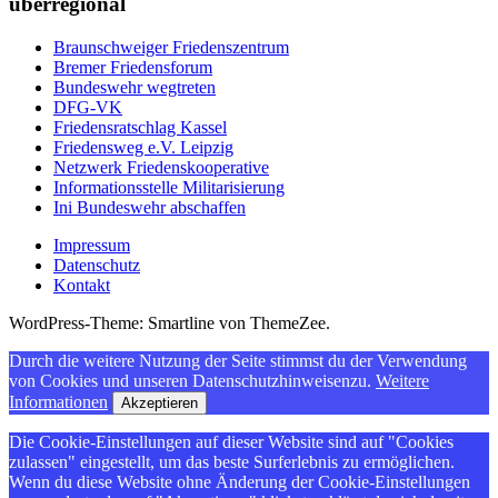
überregional
Braunschweiger Friedenszentrum
Bremer Friedensforum
Bundeswehr wegtreten
DFG-VK
Friedensratschlag Kassel
Friedensweg e.V. Leipzig
Netzwerk Friedenskooperative
Informationsstelle Militarisierung
Ini Bundeswehr abschaffen
Impressum
Datenschutz
Kontakt
WordPress-Theme: Smartline von ThemeZee.
Durch die weitere Nutzung der Seite stimmst du der Verwendung
von Cookies und unseren Datenschutzhinweisenzu.
Weitere
Informationen
Akzeptieren
Die Cookie-Einstellungen auf dieser Website sind auf "Cookies
zulassen" eingestellt, um das beste Surferlebnis zu ermöglichen.
Wenn du diese Website ohne Änderung der Cookie-Einstellungen