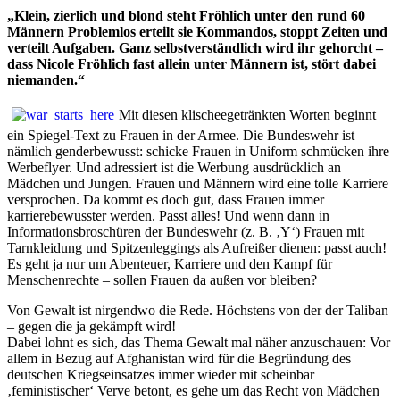
„Klein,
zierlich
und
blond
steht
Fröhlich
unter
den
rund
60
Männern
Problemlos
erteilt
sie
Kommandos,
stoppt
Zeiten
und
verteilt
Aufgaben.
Ganz
selbstverständlich
wird
ihr
gehorcht
–
dass
Nicole
Fröhlich
fast
allein
unter
Männern
ist,
stört
dabei
niemanden.
“
Mit diesen klischeegetränkten Worten beginnt
ein Spiegel-Text zu Frauen in der Armee. Die Bundeswehr ist
nämlich genderbewusst: schicke Frauen in Uniform schmücken ihre
Werbeflyer. Und adressiert ist die Werbung ausdrücklich an
Mädchen und Jungen. Frauen und Männern wird eine tolle Karriere
versprochen. Da kommt es doch gut, dass Frauen immer
karrierebewusster werden. Passt alles! Und wenn dann in
Informationsbroschüren der Bundeswehr (z. B. ‚Y‘) Frauen mit
Tarnkleidung und Spitzenleggings als Aufreißer dienen: passt auch!
Es geht ja nur um Abenteuer, Karriere und den Kampf für
Menschenrechte – sollen Frauen da außen vor bleiben?
Von Gewalt ist nirgendwo die Rede. Höchstens von der der Taliban
– gegen die ja gekämpft wird!
Dabei lohnt es sich, das Thema Gewalt mal näher anzuschauen: Vor
allem in Bezug auf Afghanistan wird für die Begründung des
deutschen Kriegseinsatzes immer wieder mit scheinbar
‚feministischer‘ Verve betont, es gehe um das Recht von Mädchen