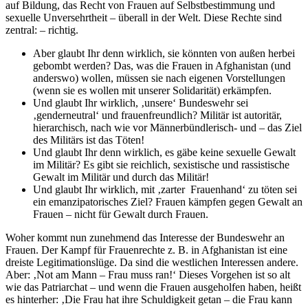
auf Bildung, das Recht von Frauen auf Selbstbestimmung und
sexuelle Unversehrtheit – überall in der Welt. Diese Rechte sind
zentral: – richtig.
Aber glaubt Ihr denn wirklich, sie könnten von außen herbei
gebombt werden? Das, was die Frauen in Afghanistan (und
anderswo) wollen, müssen sie nach eigenen Vorstellungen
(wenn sie es wollen mit unserer Solidarität) erkämpfen.
Und glaubt Ihr wirklich, ‚unsere‘ Bundeswehr sei
‚genderneutral‘ und frauenfreundlich? Militär ist autoritär,
hierarchisch, nach wie vor Männerbündlerisch- und – das Ziel
des Militärs ist das Töten!
Und glaubt Ihr denn wirklich, es gäbe keine sexuelle Gewalt
im Militär? Es gibt sie reichlich, sexistische und rassistische
Gewalt im Militär und durch das Militär!
Und glaubt Ihr wirklich, mit ‚zarter Frauenhand‘ zu töten sei
ein emanzipatorisches Ziel? Frauen kämpfen gegen Gewalt an
Frauen – nicht für Gewalt durch Frauen.
Woher kommt nun zunehmend das Interesse der Bundeswehr an
Frauen. Der Kampf für Frauenrechte z. B. in Afghanistan ist eine
dreiste Legitimationslüge. Da sind die westlichen Interessen andere.
Aber: ‚Not am Mann – Frau muss ran!‘ Dieses Vorgehen ist so alt
wie das Patriarchat – und wenn die Frauen ausgeholfen haben, heißt
es hinterher: ‚Die Frau hat ihre Schuldigkeit getan – die Frau kann