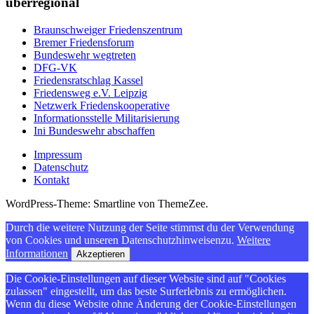
überregional
Braunschweiger Friedenszentrum
Bremer Friedensforum
Bundeswehr wegtreten
DFG-VK
Friedensratschlag Kassel
Friedensweg e.V. Leipzig
Netzwerk Friedenskooperative
Informationsstelle Militarisierung
Ini Bundeswehr abschaffen
Impressum
Datenschutz
Kontakt
WordPress-Theme: Smartline von ThemeZee.
Durch die weitere Nutzung der Seite stimmst du der Verwendung
von Cookies und unseren Datenschutzhinweisenzu.
Weitere
Informationen
Akzeptieren
Die Cookie-Einstellungen auf dieser Website sind auf "Cookies
zulassen" eingestellt, um das beste Surferlebnis zu ermöglichen.
Wenn du diese Website ohne Änderung der Cookie-Einstellungen